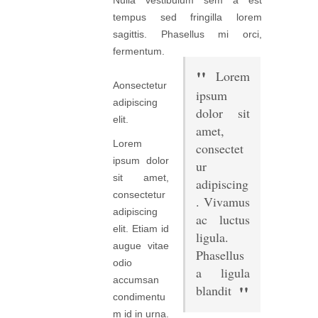
Nulla vestibulum sem a est
tempus sed fringilla lorem
sagittis. Phasellus mi orci,
fermentum.
Lorem
Aonsectetur
ipsum
adipiscing
dolor sit
elit.
amet,
Lorem
consectet
ipsum dolor
ur
sit amet,
adipiscing
consectetur
. Vivamus
adipiscing
ac luctus
elit. Etiam id
ligula.
augue vitae
Phasellus
odio
a ligula
accumsan
blandit
condimentu
m id in urna.