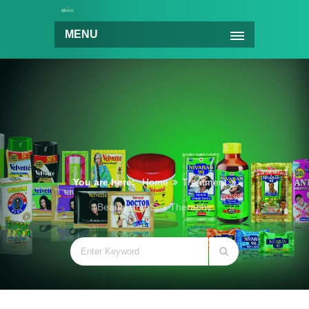
MENU
You are here:
Home
Treatment
Beauty and Spa Theraphy