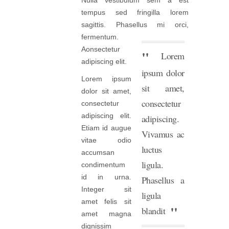
Nulla vestibulum sem a est
tempus sed fringilla lorem
sagittis. Phasellus mi orci,
fermentum.
Aonsectetur
Lorem
adipiscing elit.
ipsum dolor
Lorem ipsum
sit amet,
dolor sit amet,
consectetur
consectetur
adipiscing elit.
adipiscing.
Etiam id augue
Vivamus ac
vitae odio
luctus
accumsan
ligula.
condimentum
id in urna.
Phasellus a
Integer sit
ligula
amet felis sit
blandit
amet magna
dignissim