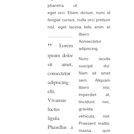
pharetra ut
eget orci. Etiam dictum, nunc id
feugiat cursus, nulla orci pretium
nisl, eget lacinia felis enim et
libero.
Aonsectetur
Lorem
adipiscing.
ipsum dolor
Nunc iaculis
sit amet,
suscipit dui.
consectetur
Nam sit amet
sem. Aliquam
adipiscing
libero nisi,
elit.
imperdiet at,
Vivamus
tincidunt nec,
luctus
gravida
vehicula, nisl.
ligula.
Praesent mattis,
Phasellus a
massa quis