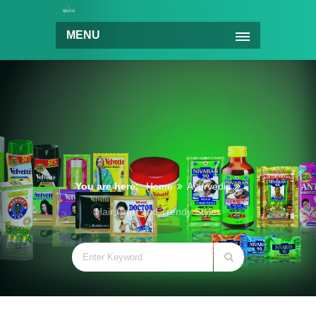
MENU
You are here:
Home
Ayurvedic
Hair Care and Trendy Styles